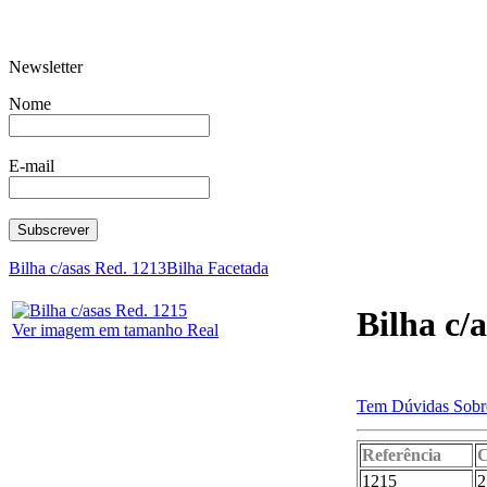
Newsletter
Cantaro c/simbolo
Cálice Ballon
Nome
E-mail
Barrica C/2 Tubos 1262
Açucareiro
Bilha c/asas Red. 1213
Bilha Facetada
Bilha c/
Ver imagem em tamanho Real
Tem Dúvidas Sobre
Grelhador circ
Multiforma 3
Yu
Referência
C
1215
2