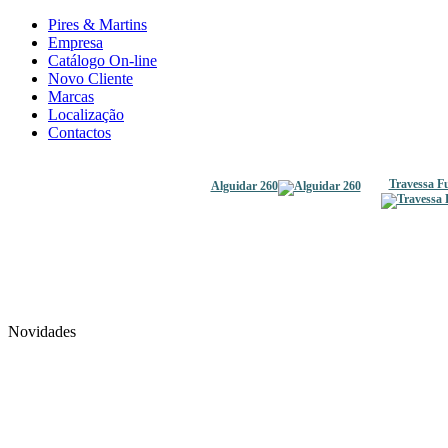
Pires & Martins
Empresa
Catálogo On-line
Novo Cliente
Marcas
Localização
Contactos
Travessa F
Alguidar 260
Novidades
Fervedor mod. Nórdico
Torneira