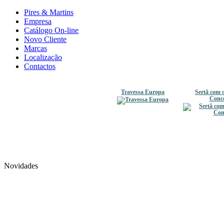
Pires & Martins
Empresa
Catálogo On-line
Novo Cliente
Marcas
Localização
Contactos
Travessa Europa
Sertã com 
Conc
Novidades
Caixa redonda micro Palermo
Caneca Oslo