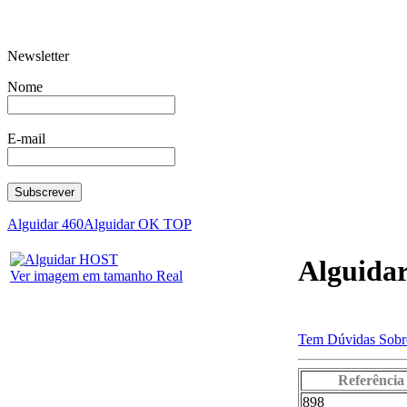
Newsletter
Válvula Segu
Multiforma 7
Nome
E-mail
Bilha Redonda 322
Fervedor mo
Alguidar 460
Alguidar OK TOP
Alguida
Ver imagem em tamanho Real
Tem Dúvidas Sobre
Panela mod. Concorde
Colher 
Referência
898