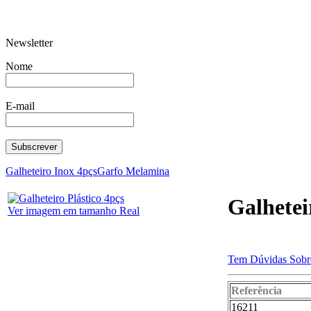
Newsletter
Cafeteira Delta
Caçarola Frita
Naut
Nome
E-mail
Balde Redondo C/Pedal 802
Concha Fura
Galheteiro Inox 4pçs
Garfo Melamina
Galhetei
Ver imagem em tamanho Real
Tem Dúvidas Sobre
Caixa redonda micro
Tigela 
Santorini
Referência
16211