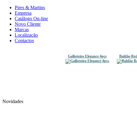
Pires & Martins
Empresa
Catálogo On-line
Novo Cliente
Marcas
Localização
Contactos
Galheteiro Elegance 4pçs
Baldão Red
Novidades
Galheteiro Inox 4pçs
Balde Redondo
77