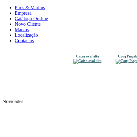
Pires & Martins
Empresa
Catálogo On-line
Novo Cliente
Marcas
Localização
Contactos
Caixa oval alta
Conj Piaça
Novidades
Saladeira Empilhável
Jarro Grad