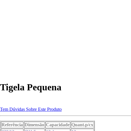
Móvel p/arrumação c/rodas de
4 gavetas
rrilito
Colher de Arroz
Tigela Pequena
Tem Dúvidas Sobre Este Produto
mperial
Cx Multi-Funções
Referência
Dimensão
Capacidade
Quant.p/cx