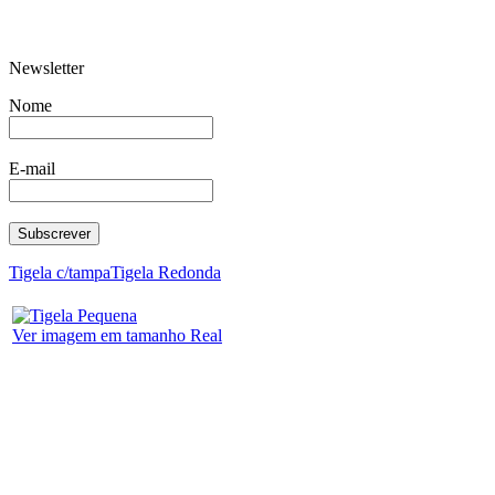
Newsletter
Copo Granity FB
Cx Ugo-Box
Nome
E-mail
Cesto p/molas roupa
Copo Ba
Tigela c/tampa
Tigela Redonda
Ver imagem em tamanho Real
Balde C/Tampa 212
Cálice I