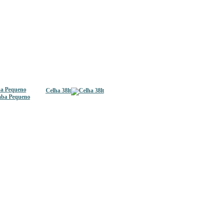
ba Pequeno
Celha 38lt
uado 1,5lt
Balde Gelo c/argola