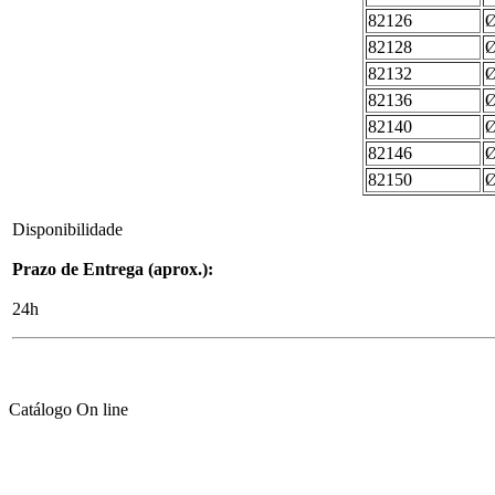
82126
Ø
82128
Ø
82132
Ø
82136
Ø
82140
Ø
82146
Ø
82150
Ø
Disponibilidade
Prazo de Entrega (aprox.):
24h
Catálogo On line