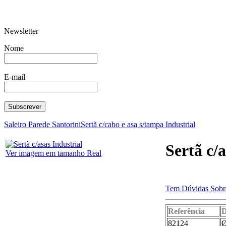
Newsletter
Frigideira c/ca
Alguidar 420
ad. E
Nome
E-mail
Escorredor louça c/tabuleiro
Copo Coni
Bazar
Saleiro Parede Santorini
Sertã c/cabo e asa s/tampa Industrial
Sertã c/a
Ver imagem em tamanho Real
Tem Dúvidas Sobre
Cx Multi-Funções
Balon Deg
Referência
D
82124
Ø