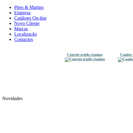
Pires & Martins
Empresa
Catálogo On-line
Novo Cliente
Marcas
Localização
Contactos
Couvete p/gelo c/tampa
Coador 
Novidades
Baldão Redondo 80lt
Balde R
C/Espr