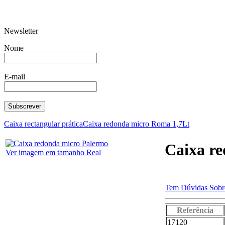
Newsletter
Barrica T.Larga Rosca 1253
Junta de Ve
Nome
E-mail
Travessa de Peixe
Conj. Botã
Caixa rectangular prática
Caixa redonda micro Roma 1,7Lt
Caixa r
Ver imagem em tamanho Real
Tem Dúvidas Sobre
Prato Salada 1/2 Lua
Balde C/Pe
Referência
17120