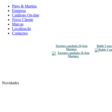
Pires & Martins
Empresa
Catálogo On-line
Novo Cliente
Marcas
Localização
Contactos
Tarteira canelada 26,4cm
Balde Const
Marinex
Novidades
Cataplana Inox
Colher Esparg