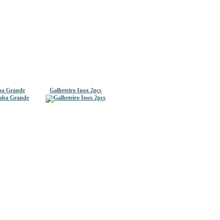
ba Grande
Galheteiro Inox 2pçs
 OK TOP
Balde C/Pedal Eco 6448