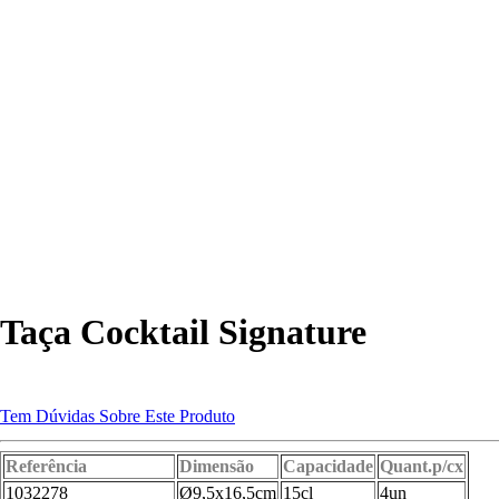
m Cabo mod.
Sertã com 2 asas mod. 2000
00
abo c/tampa
Vaso Plástico Canelado
ilus
Taça Cocktail Signature
Tem Dúvidas Sobre Este Produto
ga Rosca 1257
big_cortBonita3
Referência
Dimensão
Capacidade
Quant.p/cx
1032278
Ø9,5x16,5cm
15cl
4un