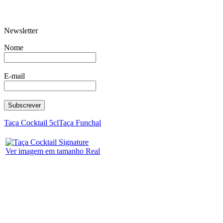
Newsletter
Caçarola co
Cálice Leona
20
Nome
E-mail
Chaleira sem Fundo Térmico
Caçarola c/c
Naut
Taça Cocktail 5cl
Taça Funchal
Ver imagem em tamanho Real
Barrica T.Lar
Leiteira