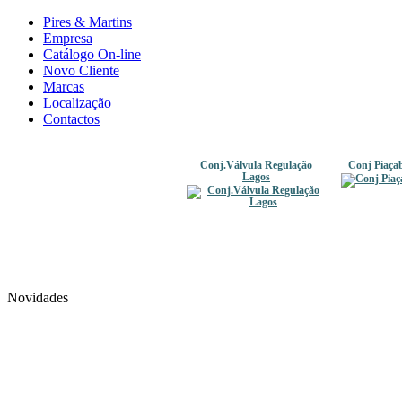
Pires & Martins
Empresa
Catálogo On-line
Novo Cliente
Marcas
Localização
Contactos
Conj.Válvula Regulação
Conj Piaça
Lagos
Novidades
Panela Alta mod. Concorde
Alguidar