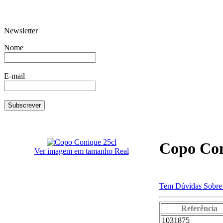
Newsletter
Par Chávena de Café 9 cl
Baú c/rodas
Nome
E-mail
Barrica T.Larga Rosca 1252
Cantaro c
Copo Con
Ver imagem em tamanho Real
Tem Dúvidas Sobre 
Panela Pressão Easy
Regador
Referência
1031875