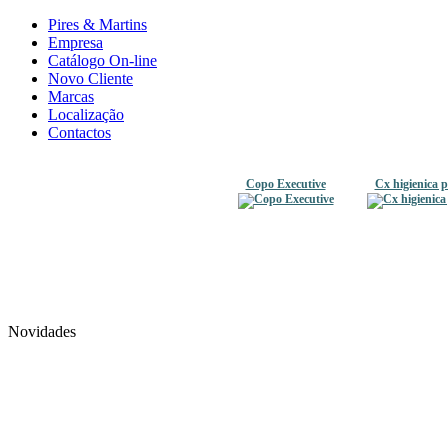
Pires & Martins
Empresa
Catálogo On-line
Novo Cliente
Marcas
Localização
Contactos
Copo Executive
Cx higienica 
Novidades
Chaleira com Fundo Térmico
Cama p/cã