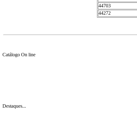
44703
44272
Catálogo On line
Destaques...