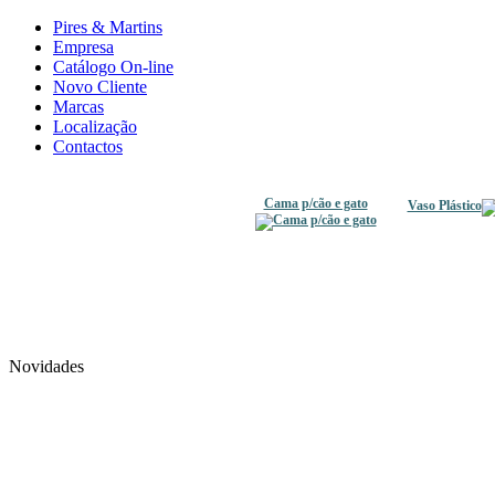
Pires & Martins
Empresa
Catálogo On-line
Novo Cliente
Marcas
Localização
Contactos
Cama p/cão e gato
Vaso Plástico
Novidades
Trem 9pçs mod. 2000
Bebedour