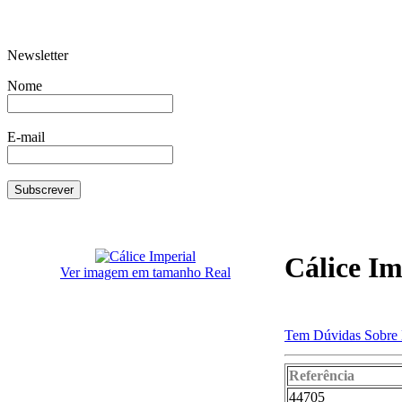
Newsletter
Barrica T.Larga Cinta 1265
Conj Piaça
Nome
E-mail
Tabua Cozinha 813
Prato Para V
Cálice Im
Ver imagem em tamanho Real
Tem Dúvidas Sobre 
Escorredor com Pés
Par Chávena 
Referência
44705