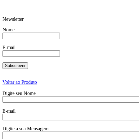
Newsletter
Celha Grande cinza
Balon Deg
Nome
E-mail
Balde C/Pedal 799
Par Cháve
Voltar ao Produto
Digite seu Nome
E-mail
Escorredor com Pés
Conj 3 caix
Digite a sua Mensagem