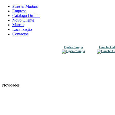
Pires & Martins
Empresa
Catálogo On-line
Novo Cliente
Marcas
Localização
Contactos
Tigela c/tampa
Concha Cab
Novidades
Conj 3 caixa redondas
Colher d